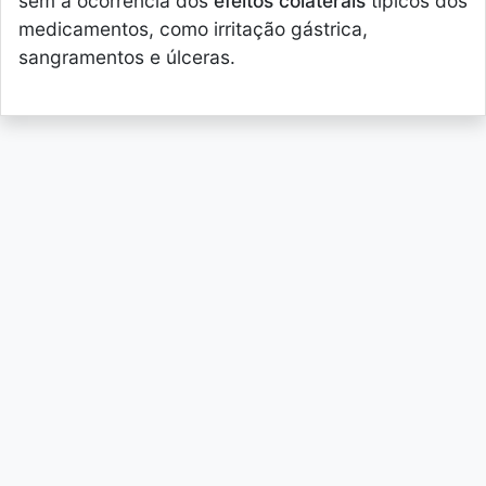
sem a ocorrência dos
efeitos colaterais
típicos dos
medicamentos, como irritação gástrica,
sangramentos e úlceras.