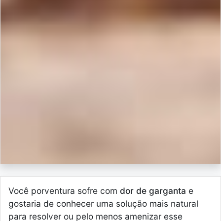
Você porventura sofre com
dor de garganta
e
gostaria de conhecer uma solução mais natural
para resolver ou pelo menos amenizar esse