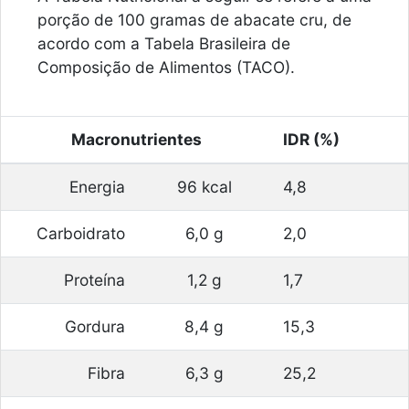
porção de 100 gramas de abacate cru, de
acordo com a Tabela Brasileira de
Composição de Alimentos (TACO).
Macronutrientes
IDR (%)
Energia
96 kcal
4,8
Carboidrato
6,0 g
2,0
Proteína
1,2 g
1,7
Gordura
8,4 g
15,3
Fibra
6,3 g
25,2