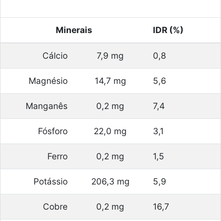
Minerais
IDR (%)
Cálcio
7,9 mg
0,8
Magnésio
14,7 mg
5,6
Manganês
0,2 mg
7,4
Fósforo
22,0 mg
3,1
Ferro
0,2 mg
1,5
Potássio
206,3 mg
5,9
Cobre
0,2 mg
16,7