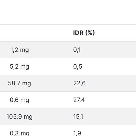
IDR (%)
1,2 mg
0,1
5,2 mg
0,5
58,7 mg
22,6
0,6 mg
27,4
105,9 mg
15,1
0,3 mg
1,9