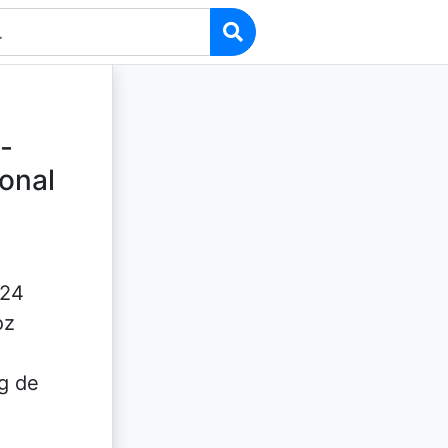
 -
ional
124
oz
0g de