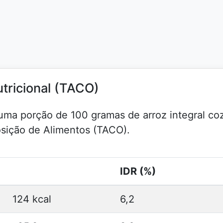
utricional (TACO)
a uma porção de 100 gramas de arroz integral co
osição de Alimentos (TACO).
IDR (%)
124 kcal
6,2