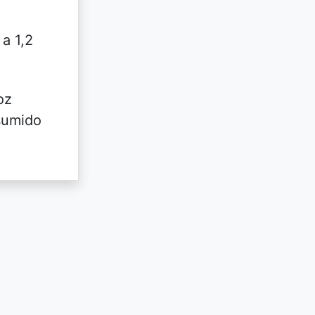
 a 1,2
oz
sumido