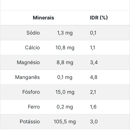
Minerais
IDR (%)
Sódio
1,3 mg
0,1
Cálcio
10,8 mg
1,1
Magnésio
8,8 mg
3,4
Manganês
0,1 mg
4,8
Fósforo
15,0 mg
2,1
Ferro
0,2 mg
1,6
Potássio
105,5 mg
3,0