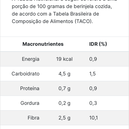
porção de 100 gramas de berinjela cozida,
de acordo com a Tabela Brasileira de
Composição de Alimentos (TACO).
Macronutrientes
IDR (%)
Energia
19 kcal
0,9
Carboidrato
4,5 g
1,5
Proteína
0,7 g
0,9
Gordura
0,2 g
0,3
Fibra
2,5 g
10,1