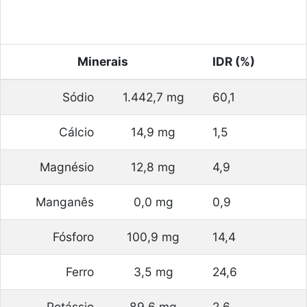
Minerais
IDR (%)
Sódio
1.442,7 mg
60,1
Cálcio
14,9 mg
1,5
Magnésio
12,8 mg
4,9
Manganês
0,0 mg
0,9
Fósforo
100,9 mg
14,4
Ferro
3,5 mg
24,6
Potássio
89,6 mg
2,6