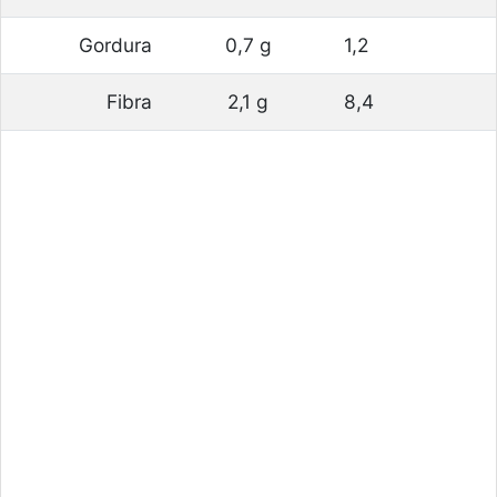
Gordura
0,7 g
1,2
Fibra
2,1 g
8,4