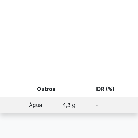
Outros
IDR (%)
Água
4,3 g
-