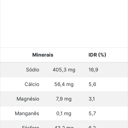
Minerais
IDR (%)
Sódio
405,3 mg
16,9
Cálcio
56,4 mg
5,6
Magnésio
7,9 mg
3,1
Manganês
0,1 mg
5,7
Fósforo
43,2 mg
6,2