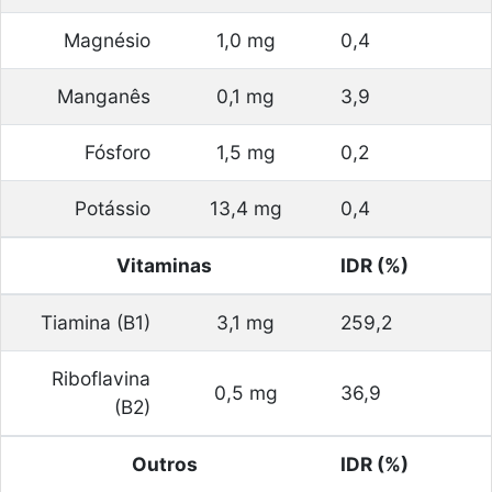
Magnésio
1,0 mg
0,4
Manganês
0,1 mg
3,9
Fósforo
1,5 mg
0,2
Potássio
13,4 mg
0,4
Vitaminas
IDR (%)
Tiamina (B1)
3,1 mg
259,2
Riboflavina
0,5 mg
36,9
(B2)
Outros
IDR (%)