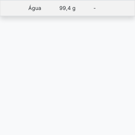
Água
99,4 g
-