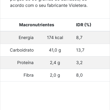
acordo com o seu fabricante Violetera.
Macronutrientes
IDR (%)
Energia
174 kcal
8,7
Carboidrato
41,0 g
13,7
Proteína
2,4 g
3,2
Fibra
2,0 g
8,0