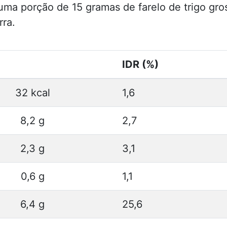
 uma porção de 15 gramas de farelo de trigo gro
rra.
IDR (%)
32 kcal
1,6
8,2 g
2,7
2,3 g
3,1
0,6 g
1,1
6,4 g
25,6