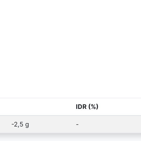
IDR (%)
-2,5 g
-