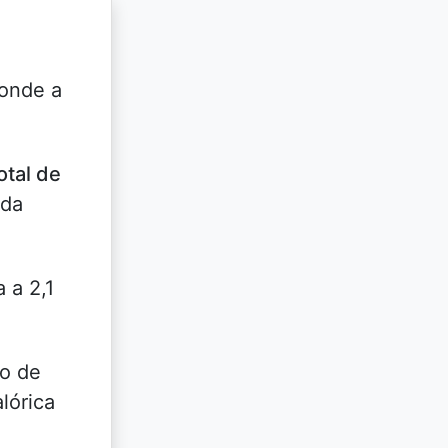
ponde a
otal de
 da
 a 2,1
lo de
lórica