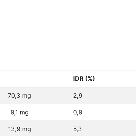
IDR (%)
70,3 mg
2,9
9,1 mg
0,9
13,9 mg
5,3