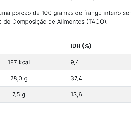
a uma porção de 100 gramas de frango inteiro s
ra de Composição de Alimentos (TACO).
IDR (%)
187 kcal
9,4
28,0 g
37,4
7,5 g
13,6