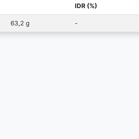
IDR (%)
63,2 g
-