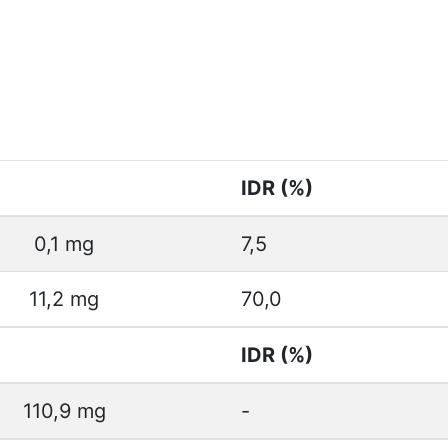
IDR (%)
0,1 mg
7,5
11,2 mg
70,0
IDR (%)
110,9 mg
-