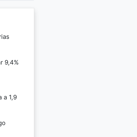
rias
ar 9,4%
 a 1,9
go