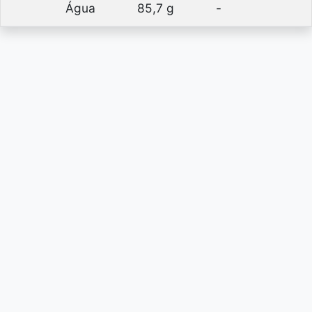
Água
85,7 g
-