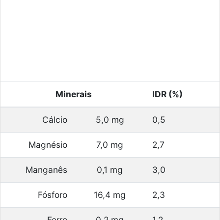
Minerais
IDR (%)
Cálcio
5,0 mg
0,5
Magnésio
7,0 mg
2,7
Manganês
0,1 mg
3,0
Fósforo
16,4 mg
2,3
Ferro
0,2 mg
1,2