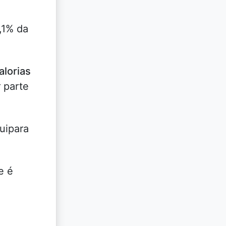
,1% da
alorias
 parte
uipara
e é