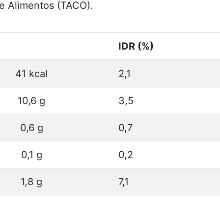
e Alimentos (TACO).
IDR (%)
41 kcal
2,1
10,6 g
3,5
0,6 g
0,7
0,1 g
0,2
1,8 g
7,1