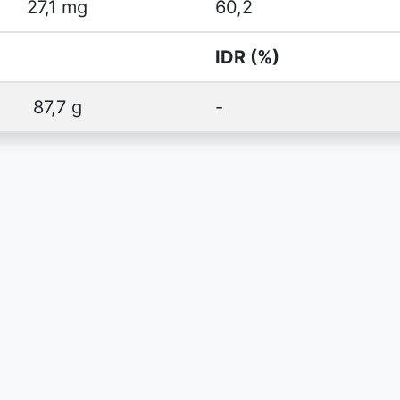
27,1 mg
60,2
IDR (%)
87,7 g
-