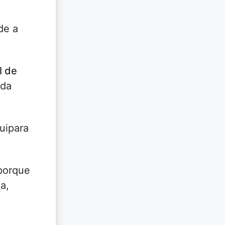
de a
l de
 da
uipara
 porque
a,