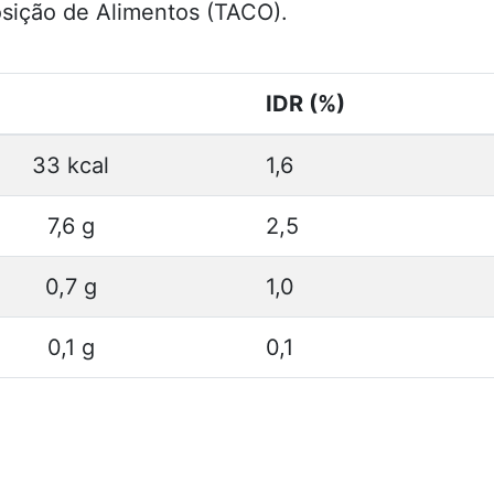
osição de Alimentos (TACO).
IDR (%)
33 kcal
1,6
7,6 g
2,5
0,7 g
1,0
0,1 g
0,1