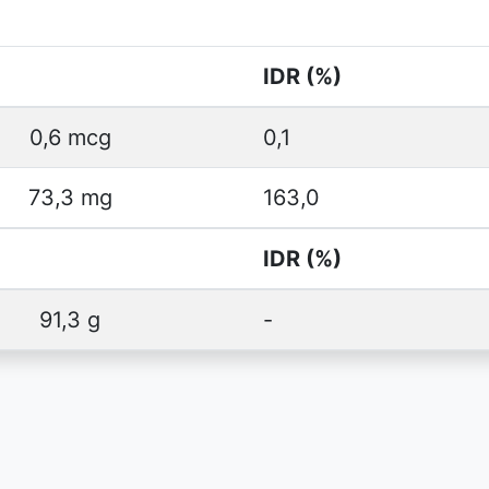
IDR (%)
0,6 mcg
0,1
73,3 mg
163,0
IDR (%)
91,3 g
-