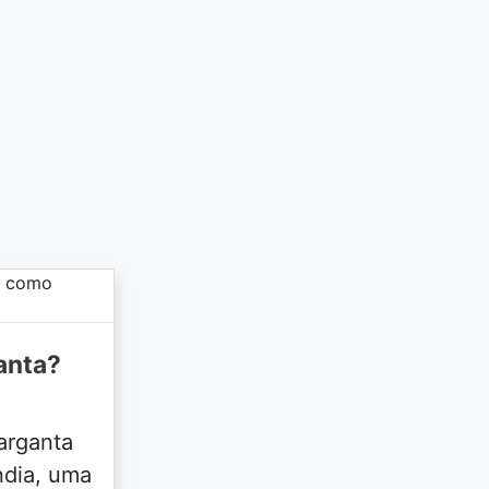
anta?
arganta
ndia, uma