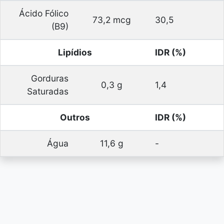
Ácido Fólico
73,2 mcg
30,5
(B9)
Lipídios
IDR (%)
Gorduras
0,3 g
1,4
Saturadas
Outros
IDR (%)
Água
11,6 g
-