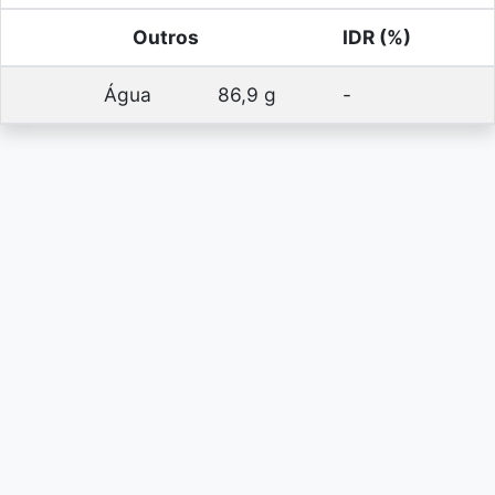
Outros
IDR (%)
Água
86,9 g
-