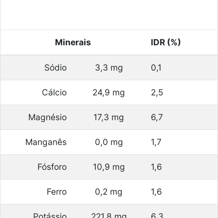
Minerais
IDR (%)
Sódio
3,3 mg
0,1
Cálcio
24,9 mg
2,5
Magnésio
17,3 mg
6,7
Manganês
0,0 mg
1,7
Fósforo
10,9 mg
1,6
Ferro
0,2 mg
1,6
Potássio
221,8 mg
6,3