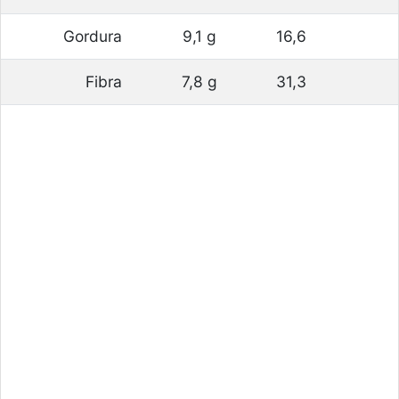
Gordura
9,1 g
16,6
Fibra
7,8 g
31,3