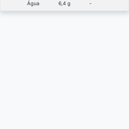
Água
6,4 g
-