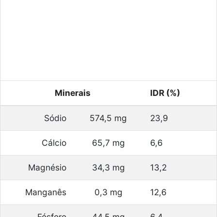
Minerais
IDR (%)
Sódio
574,5 mg
23,9
Cálcio
65,7 mg
6,6
Magnésio
34,3 mg
13,2
Manganês
0,3 mg
12,6
Fósforo
44,5 mg
6,4