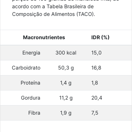
acordo com a Tabela Brasileira de
Composição de Alimentos (TACO).
Macronutrientes
IDR (%)
Energia
300 kcal
15,0
Carboidrato
50,3 g
16,8
Proteína
1,4 g
1,8
Gordura
11,2 g
20,4
Fibra
1,9 g
7,5