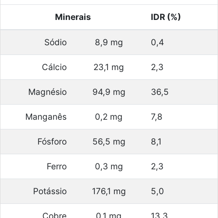
Minerais
IDR (%)
Sódio
8,9 mg
0,4
Cálcio
23,1 mg
2,3
Magnésio
94,9 mg
36,5
Manganês
0,2 mg
7,8
Fósforo
56,5 mg
8,1
Ferro
0,3 mg
2,3
Potássio
176,1 mg
5,0
Cobre
0,1 mg
13,3