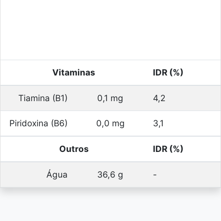
Vitaminas
IDR (%)
Tiamina (B1)
0,1 mg
4,2
Piridoxina (B6)
0,0 mg
3,1
Outros
IDR (%)
Água
36,6 g
-