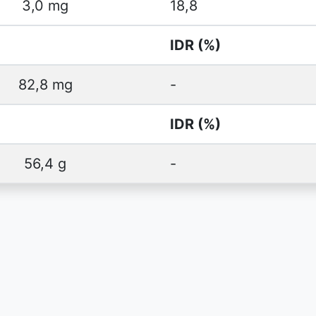
3,0 mg
18,8
IDR (%)
82,8 mg
-
IDR (%)
56,4 g
-