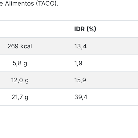
e Alimentos (TACO).
IDR (%)
269 kcal
13,4
5,8 g
1,9
12,0 g
15,9
21,7 g
39,4