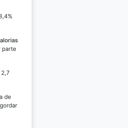
13,4%
calorias
 parte
 2,7
a de
ngordar