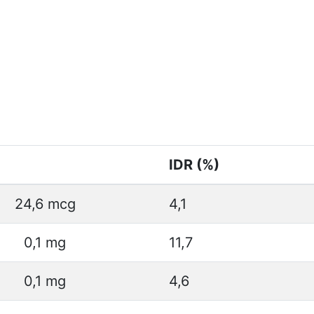
IDR (%)
24,6 mcg
4,1
0,1 mg
11,7
0,1 mg
4,6