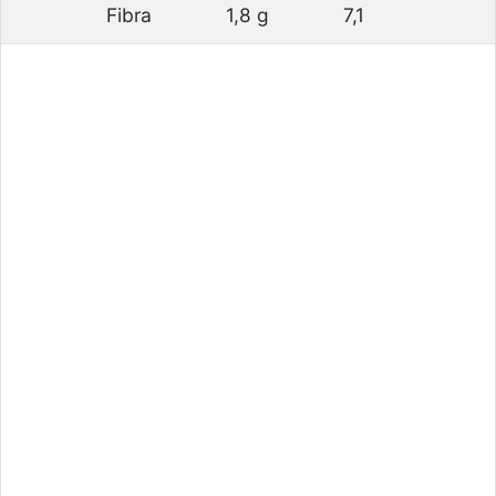
Fibra
1,8 g
7,1