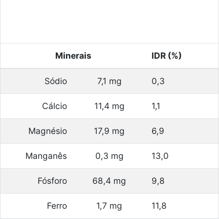
Minerais
IDR (%)
Sódio
7,1 mg
0,3
Cálcio
11,4 mg
1,1
Magnésio
17,9 mg
6,9
Manganês
0,3 mg
13,0
Fósforo
68,4 mg
9,8
Ferro
1,7 mg
11,8