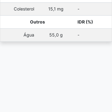
Colesterol
15,1 mg
-
Outros
IDR (%)
Água
55,0 g
-