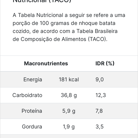
A Tabela Nutricional a seguir se refere a uma
porção de 100 gramas de nhoque batata
cozido, de acordo com a Tabela Brasileira
de Composição de Alimentos (TACO).
Macronutrientes
IDR (%)
Energia
181 kcal
9,0
Carboidrato
36,8 g
12,3
Proteína
5,9 g
7,8
Gordura
1,9 g
3,5