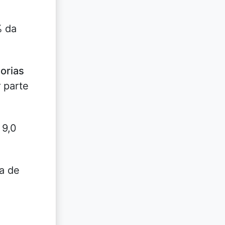
% da
lorias
 parte
 9,0
a de