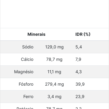
Minerais
IDR (%)
Sódio
129,0 mg
5,4
Cálcio
78,7 mg
7,9
Magnésio
11,1 mg
4,3
Fósforo
279,4 mg
39,9
Ferro
3,4 mg
23,9
Potássio
78,7 mg
2,2