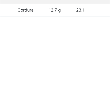
Gordura
12,7 g
23,1