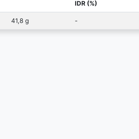
IDR (%)
41,8 g
-