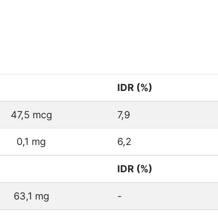
IDR (%)
47,5 mcg
7,9
0,1 mg
6,2
IDR (%)
63,1 mg
-