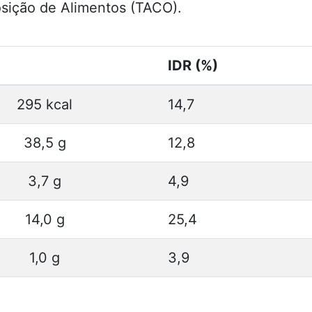
osição de Alimentos (TACO).
IDR (%)
295 kcal
14,7
38,5 g
12,8
3,7 g
4,9
14,0 g
25,4
1,0 g
3,9