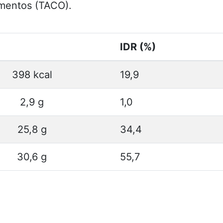
imentos (TACO).
IDR (%)
398 kcal
19,9
2,9 g
1,0
25,8 g
34,4
30,6 g
55,7