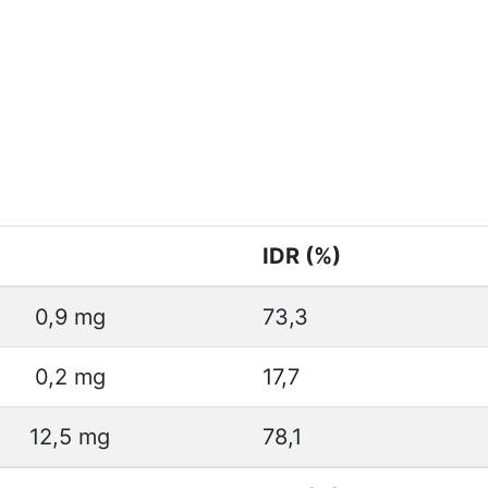
IDR (%)
0,9 mg
73,3
0,2 mg
17,7
12,5 mg
78,1