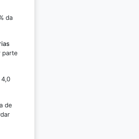
9% da
rias
 parte
 4,0
a de
rdar