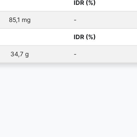
IDR (%)
85,1 mg
-
IDR (%)
34,7 g
-