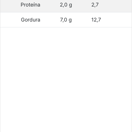
Proteína
2,0 g
2,7
Gordura
7,0 g
12,7